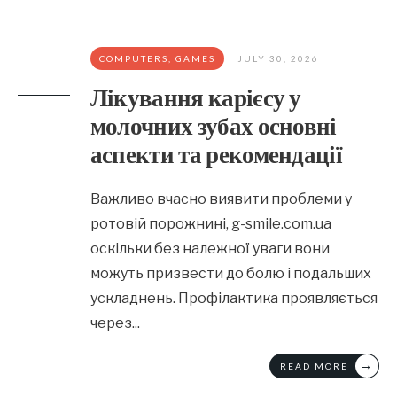
COMPUTERS, GAMES
JULY 30, 2026
Лікування карієсу у
молочних зубах основні
аспекти та рекомендації
Важливо вчасно виявити проблеми у
ротовій порожнині, g-smile.com.ua
оскільки без належної уваги вони
можуть призвести до болю і подальших
ускладнень. Профілактика проявляється
через
...
→
READ MORE