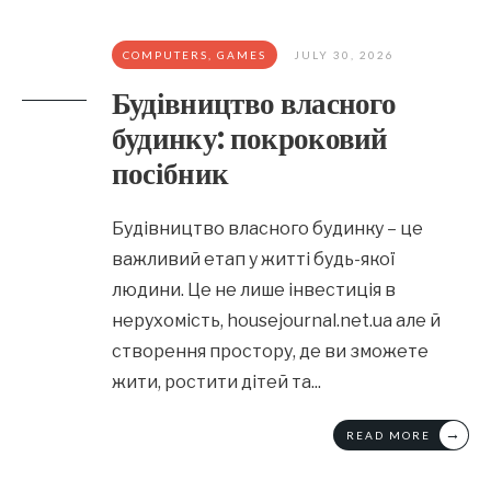
COMPUTERS, GAMES
JULY 30, 2026
Будівництво власного
будинку: покроковий
посібник
Будівництво власного будинку – це
важливий етап у житті будь-якої
людини. Це не лише інвестиція в
нерухомість, housejournal.net.ua але й
створення простору, де ви зможете
жити, ростити дітей та
...
→
READ MORE