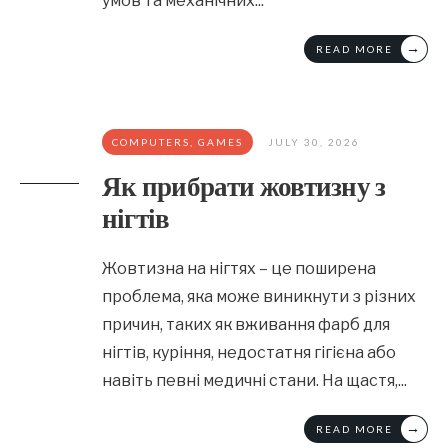
умов та механічних
...
→
READ MORE
COMPUTERS, GAMES
JULY 30, 2026
Як прибрати жовтизну з
нігтів
Жовтизна на нігтях – це поширена
проблема, яка може виникнути з різних
причин, таких як вживання фарб для
нігтів, куріння, недостатня гігієна або
навіть певні медичні стани. На щастя,
...
→
READ MORE